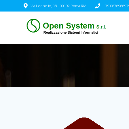
Via Leone IV, 38 - 00192 Roma RM
+39 067696697