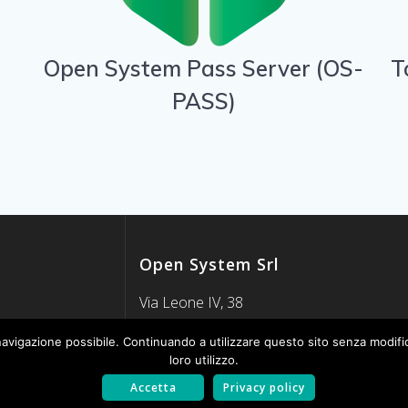
Open System Pass Server (OS-
T
PASS)
Open System Srl
Via Leone IV, 38
00192 Roma
 navigazione possibile. Continuando a utilizzare questo sito senza modifi
P.Iva. 01683971004
loro utilizzo.
C.Fisc. 07090920583
Accetta
Privacy policy