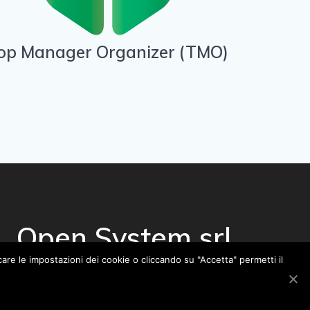
op Manager Organizer (TMO)
Open System srl
care le impostazioni dei cookie o cliccando su "Accetta" permetti il