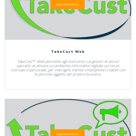
Approfondisci
TakeCust Web
TakeCust™ Web permette agli esercenti o ai gestori di servizi
operativi di attivare un ambiente informativo digitale sul cloud,
riservato e personale, per interagire tramite smartphone o tablet con
le persone oggetto del proprio business.
Approfondisci