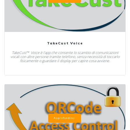
TakeCust Voice
TakeCust™ Voice è l’app che consente lo scambio di comunicazioni
vocali con altre persone tramite telefono, senza necessità di toccarlo
fisicamente o guardare il display per capire cosa avviene.
Approfondisci