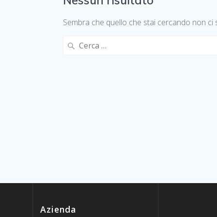
Nessun risultato
Sembra che quello che stai cercando non ci 
Ricerca
per:
Azienda