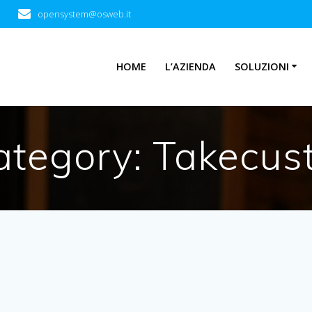
opensystem@osweb.it
HOME
L’AZIENDA
SOLUZIONI
Category:
Takecust